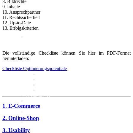
8. Bildrechte
9. Inhalte
10. Ansprechpartner
11. Rechtssicherheit
Politik
12. Up-to-Date
13. Erfolgskriterien
Marktdaten
Digitales 1x1
Die vollständige Checkliste können Sie hier im PDF-Format
herunterladen:
Checkliste Optimierungspotentiale
IT-Sicherheit
Cyber-Sicherheit im Handel
Tipps und Infomaterial
Allianz für Cyber-Sicherheit
IT-Grundschutzprofil
E-Commerce
Digitalisierung am Point of
1. E-Commerce
Sale
Social Media
Unternehmenswebseite
2. Online-Shop
Mobile
Best-Practices ZukunftHandel
3. Usability