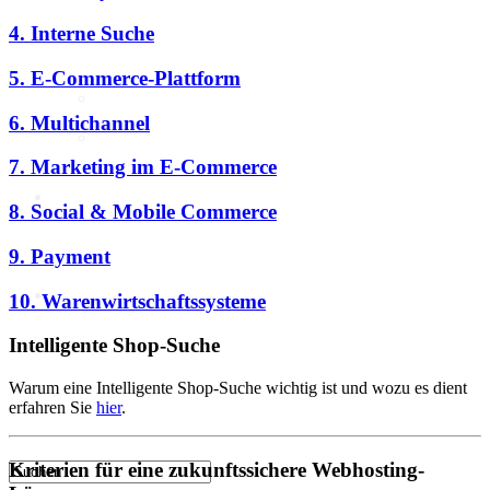
4. Interne Suche
KI
5. E-Commerce-Plattform
Deep Dive Künstliche
Intelligenz
6. Multichannel
KI-Kompetenzen
7. Marketing im E-Commerce
Digitale Innenstadt
8. Social & Mobile Commerce
9. Payment
Der HDE
10. Warenwirtschaftssysteme
Intelligente Shop-Suche
Warum eine Intelligente Shop-Suche wichtig ist und wozu es dient
erfahren Sie
hier
.
Kriterien für eine zukunftssichere Webhosting-