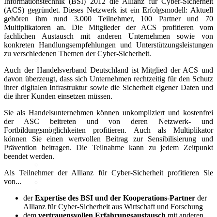
Informationstechnik (BSI) 2012 die Allianz für Cyber-Sicherheit
(ACS) gegründet. Dieses Netzwerk ist ein Erfolgsmodell: Aktuell
gehören ihm rund 3.000 Teilnehmer, 100 Partner und 70
Multiplikatoren an. Die Mitglieder der ACS profitieren vom
Politik
fachlichen Austausch mit anderen Unternehmen sowie von
konkreten Handlungsempfehlungen und Unterstützungsleistungen
zu verschiedenen Themen der Cyber-Sicherheit.
Marktdaten
Auch der Handelsverband Deutschland ist Mitglied der ACS und
davon überzeugt, dass sich Unternehmen rechtzeitig für den Schutz
Digitales 1x1
ihrer digitalen Infrastruktur sowie die Sicherheit eigener Daten und
die ihrer Kunden einsetzen müssen.
IT-Sicherheit
Sie als Handelsunternehmen können unkompliziert und kostenfrei
Cyber-Sicherheit im Handel
der ASC beitreten und von deren Netzwerk- und
Tipps und Infomaterial
Fortbildungsmöglichkeiten profitieren. Auch als Multiplikator
Allianz für Cyber-Sicherheit
können Sie einen wertvollen Beitrag zur Sensibilisierung und
IT-Grundschutzprofil
Prävention beitragen. Die Teilnahme kann zu jedem Zeitpunkt
E-Commerce
beendet werden.
Digitalisierung am Point of
Als Teilnehmer der Allianz für Cyber-Sicherheit profitieren Sie
Sale
von...
Social Media
Unternehmenswebseite
der
Expertise des BSI und der Kooperations-Partner
der
Mobile
Allianz für Cyber-Sicherheit aus Wirtschaft und Forschung
Best-Practices ZukunftHandel
dem
vertrauensvollen Erfahrungsaustausch
mit anderen