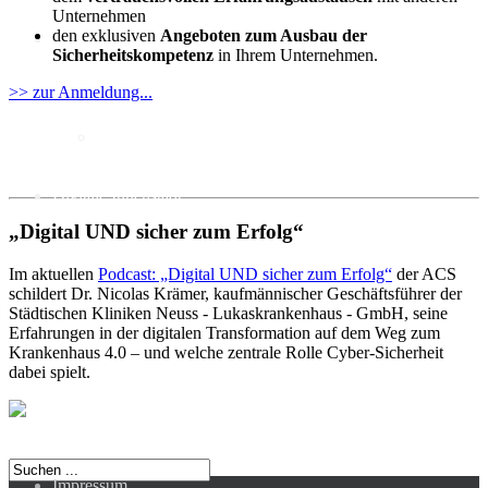
Unternehmen
den exklusiven
Angeboten zum Ausbau der
KI
Sicherheitskompetenz
in Ihrem Unternehmen.
>> zur Anmeldung...
Deep Dive Künstliche
Intelligenz
KI-Kompetenzen
Digitale Innenstadt
„Digital UND sicher zum Erfolg“
Im aktuellen
Podcast: „Digital UND sicher zum Erfolg“
der ACS
schildert Dr. Nicolas Krämer, kaufmännischer Geschäftsführer der
Der HDE
Städtischen Kliniken Neuss - Lukaskrankenhaus - GmbH, seine
Erfahrungen in der digitalen Transformation auf dem Weg zum
Krankenhaus 4.0 – und welche zentrale Rolle Cyber-Sicherheit
dabei spielt.
Impressum