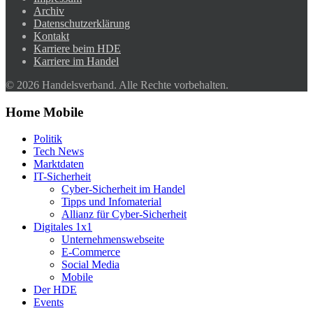
Archiv
Datenschutzerklärung
Kontakt
Karriere beim HDE
Karriere im Handel
© 2026 Handelsverband. Alle Rechte vorbehalten.
Home Mobile
Politik
Tech News
Marktdaten
IT-Sicherheit
Cyber-Sicherheit im Handel
Tipps und Infomaterial
Allianz für Cyber-Sicherheit
Digitales 1x1
Unternehmenswebseite
E-Commerce
Social Media
Mobile
Der HDE
Events