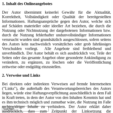
1. Inhalt des Onlineangebotes
KI
Der Autor übernimmt keinerlei Gewähr für die Aktualität,
Korrektheit, Vollständigkeit
oder Qualität der bereitgestellten
Informationen. Haftungsansprüche gegen den Autor,
welche sich
Deep Dive Künstliche
auf Schäden materieller oder ideeller Art beziehen, die durch die
Intelligenz
Nutzung
oder Nichtnutzung der dargebotenen Informationen bzw.
KI-Kompetenzen
durch die Nutzung fehlerhafter und
unvollständiger Informationen
verursacht wurden sind grundsätzlich ausgeschlossen, sofern
seitens
des Autors kein nachweislich vorsätzliches oder grob fahrlässiges
Digitale Innenstadt
Verschulden
vorliegt. Alle Angebote sind freibleibend und
unverbindlich. Der Autor behält es sich ausdrücklich
vor, Teile der
Seiten oder das gesamte Angebot ohne gesonderte Ankündigung zu
verändern,
zu ergänzen, zu löschen oder die Veröffentlichung
zeitweise oder endgültig einzustellen.
Der HDE
2. Verweise und Links
Bei direkten oder indirekten Verweisen auf fremde Internetseiten
("Links"), die außerhalb
des Verantwortungsbereiches des Autors
liegen, würde eine Haftungsverpflichtung
ausschließlich in dem Fall
in Kraft treten, in dem der Autor von den Inhalten Kenntnis
hat und
es ihm technisch möglich und zumutbar wäre, die Nutzung im Falle
rechtswidriger
Inhalte zu verhindern. Der Autor erklärt daher
ausdrücklich, dass zum Zeitpunkt der Linksetzung die