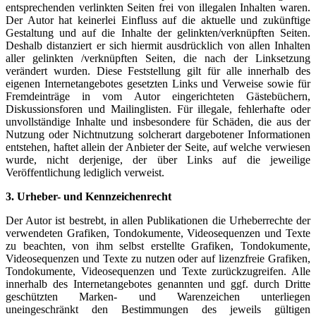
entsprechenden verlinkten Seiten frei von illegalen Inhalten waren.
Der Autor hat
keinerlei Einfluss auf die aktuelle und zukünftige
Gestaltung und auf die Inhalte der
gelinkten/verknüpften Seiten.
Deshalb distanziert er sich hiermit ausdrücklich von allen
Inhalten
aller gelinkten /verknüpften Seiten, die nach der Linksetzung
verändert wurden.
Diese Feststellung gilt für alle innerhalb des
eigenen Internetangebotes gesetzten Links
und Verweise sowie für
Fremdeinträge in vom Autor eingerichteten Gästebüchern,
Diskussionsforen und Mailinglisten. Für illegale, fehlerhafte oder
unvollständige Inhalte
und insbesondere für Schäden, die aus der
Nutzung oder Nichtnutzung solcherart
dargebotener Informationen
entstehen, haftet allein der Anbieter der Seite, auf welche
verwiesen
wurde, nicht derjenige, der über Links auf die jeweilige
Veröffentlichung
lediglich verweist.
3. Urheber- und Kennzeichenrecht
Der Autor ist bestrebt, in allen Publikationen die Urheberrechte der
verwendeten
Grafiken, Tondokumente, Videosequenzen und Texte
zu beachten, von ihm selbst erstellte
Grafiken, Tondokumente,
Videosequenzen und Texte zu nutzen oder auf lizenzfreie Grafiken,
Tondokumente, Videosequenzen und Texte zurückzugreifen. Alle
innerhalb des Internetangebotes genannten und ggf. durch Dritte
geschützten Marken-
und Warenzeichen unterliegen
uneingeschränkt den Bestimmungen des jeweils gültigen