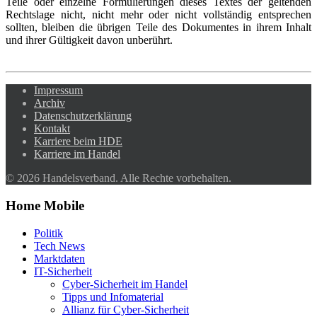
Teile oder einzelne Formulierungen dieses Textes
der geltenden
Rechtslage nicht, nicht mehr oder nicht vollständig entsprechen
sollten,
bleiben die übrigen Teile des Dokumentes in ihrem Inhalt
und ihrer Gültigkeit davon
unberührt.
Impressum
Archiv
Datenschutzerklärung
Kontakt
Karriere beim HDE
Karriere im Handel
© 2026 Handelsverband. Alle Rechte vorbehalten.
Home Mobile
Politik
Tech News
Marktdaten
IT-Sicherheit
Cyber-Sicherheit im Handel
Tipps und Infomaterial
Allianz für Cyber-Sicherheit