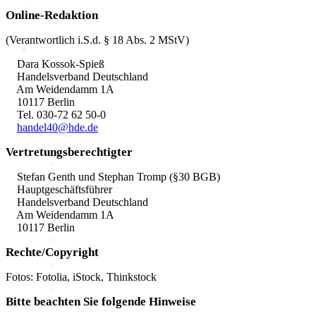
Online-Redaktion
(Verantwortlich i.S.d. § 18 Abs. 2 MStV)
Politik
Dara Kossok-Spieß
Handelsverband Deutschland
Marktdaten
Am Weidendamm 1A
10117 Berlin
Tel. 030-72 62 50-0
Digitales 1x1
handel40@hde.de
Vertretungsberechtigter
IT-Sicherheit
Cyber-Sicherheit im Handel
Stefan Genth und Stephan Tromp (§30 BGB)
Tipps und Infomaterial
Hauptgeschäftsführer
Allianz für Cyber-Sicherheit
Handelsverband Deutschland
IT-Grundschutzprofil
Am Weidendamm 1A
E-Commerce
10117 Berlin
Digitalisierung am Point of
Rechte/Copyright
Sale
Social Media
Fotos: Fotolia, iStock, Thinkstock
Unternehmenswebseite
Mobile
Bitte beachten Sie folgende Hinweise
Best-Practices ZukunftHandel