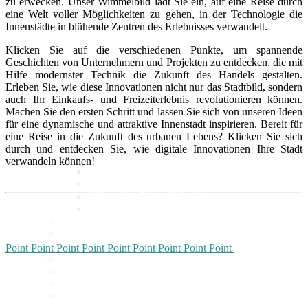
zu erwecken. Unser Wimmelbild lädt Sie ein, auf eine Reise durch
eine Welt voller Möglichkeiten zu gehen, in der Technologie die
Innenstädte in blühende Zentren des Erlebnisses verwandelt.
Politik
Klicken Sie auf die verschiedenen Punkte, um spannende
Geschichten von Unternehmern und Projekten zu entdecken, die mit
Hilfe modernster Technik die Zukunft des Handels gestalten.
Marktdaten
Erleben Sie, wie diese Innovationen nicht nur das Stadtbild, sondern
auch Ihr Einkaufs- und Freizeiterlebnis revolutionieren können.
Machen Sie den ersten Schritt und lassen Sie sich von unseren Ideen
Digitales 1x1
für eine dynamische und attraktive Innenstadt inspirieren. Bereit für
eine Reise in die Zukunft des urbanen Lebens? Klicken Sie sich
durch und entdecken Sie, wie digitale Innovationen Ihre Stadt
IT-Sicherheit
verwandeln können!
Cyber-Sicherheit im Handel
Tipps und Infomaterial
Allianz für Cyber-Sicherheit
IT-Grundschutzprofil
E-Commerce
Digitalisierung am Point of
Sale
Point
Point
Point
Point
Point
Point
Point
Point
Point
Point
Point
Social Media
Unternehmenswebseite
Mobile
Best-Practices ZukunftHandel