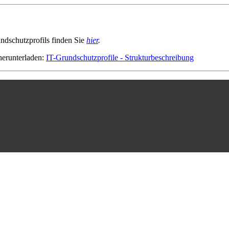
undschutzprofils finden Sie
hier
.
herunterladen:
IT-Grundschutzprofile - Strukturbeschreibung