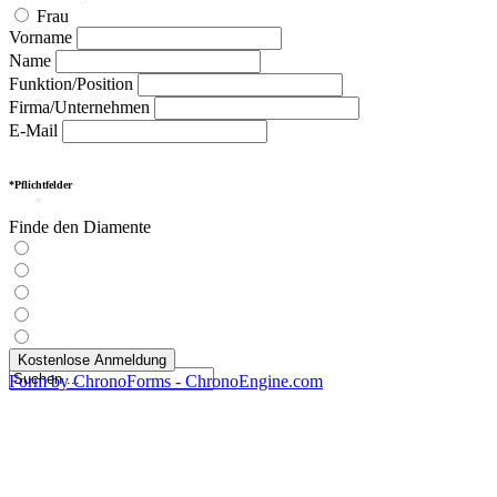
Frau
Intelligenz
Vorname
KI-Kompetenzen
Name
Funktion/Position
Digitale Innenstadt
Firma/Unternehmen
E-Mail
*Pflichtfelder
Der HDE
Finde den Diamente
Kostenlose Anmeldung
Form by ChronoForms - ChronoEngine.com