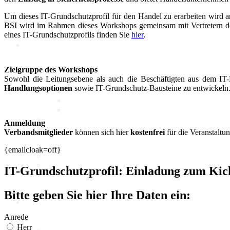
Um dieses IT-Grundschutzprofil für den Handel zu erarbeiten wird 
Marktdaten
BSI wird im Rahmen dieses Workshops gemeinsam mit Vertretern des 
eines IT-Grundschutzprofils finden Sie
hier
.
Digitales 1x1
Zielgruppe des Workshops
IT-Sicherheit
Sowohl die Leitungsebene als auch die Beschäftigten aus dem I
Cyber-Sicherheit im Handel
Handlungsoptionen
sowie IT-Grundschutz-Bausteine zu entwickeln
Tipps und Infomaterial
Allianz für Cyber-Sicherheit
IT-Grundschutzprofil
E-Commerce
Anmeldung
Digitalisierung am Point of
Verbandsmitglieder
können sich hier
kostenfrei
für die Veranstaltu
Sale
Social Media
{emailcloak=off}
Unternehmenswebseite
Mobile
IT-Grundschutzprofil: Einladung zum Ki
Best-Practices ZukunftHandel
Bitte geben Sie hier Ihre Daten ein:
KI
Anrede
Herr
Deep Dive Künstliche