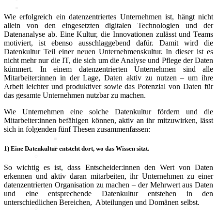
Wie erfolgreich ein datenzentriertes Unternehmen ist, hängt nicht
allein von den eingesetzten digitalen Technologien und der
Politik
Datenanalyse ab. Eine Kultur, die Innovationen zulässt und Teams
motiviert, ist ebenso ausschlaggebend dafür. Damit wird die
Datenkultur Teil einer neuen Unternehmenskultur. In dieser ist es
Marktdaten
nicht mehr nur die IT, die sich um die Analyse und Pflege der Daten
kümmert. In einem datenzentrierten Unternehmen sind alle
Mitarbeiter:innen in der Lage, Daten aktiv zu nutzen – um ihre
Digitales 1x1
Arbeit leichter und produktiver sowie das Potenzial von Daten für
das gesamte Unternehmen nutzbar zu machen.
Wie Unternehmen eine solche Datenkultur fördern und die
IT-Sicherheit
Mitarbeiter:innen befähigen können, aktiv an ihr mitzuwirken, lässt
Cyber-Sicherheit im Handel
sich in folgenden fünf Thesen zusammenfassen:
Tipps und Infomaterial
Allianz für Cyber-Sicherheit
IT-Grundschutzprofil
1) Eine Datenkultur entsteht dort, wo das Wissen sitzt.
E-Commerce
Digitalisierung am Point of
So wichtig es ist, dass Entscheider:innen den Wert von Daten
Sale
erkennen und aktiv daran mitarbeiten, ihr Unternehmen zu einer
Social Media
datenzentrierten Organisation zu machen – der Mehrwert aus Daten
Unternehmenswebseite
und eine entsprechende Datenkultur entstehen in den
Mobile
unterschiedlichen Bereichen, Abteilungen und Domänen selbst.
Best-Practices ZukunftHandel