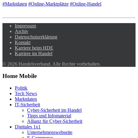
#Marktdaten
#Online-Marktplätze
#Online-Handel
Impressum
Archiv
Datenschutzerklärung
Kontakt
Karriere beim HDE
Karriere im Handel
© 2026 Handelsverband. Alle Rechte vorbehalten.
Home Mobile
Politik
Tech News
Marktdaten
IT-Sicherheit
Cyber-Sicherheit im Handel
Tipps und Infomaterial
Allianz für Cyber-Sicherheit
Digitales 1x1
Unternehmenswebseite
E-Commerce