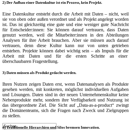
2) Der Aufbau einer Datenkultur ist ein Prozess, kein Projekt.
KI
Eine Datenkultur entsteht durch die Arbeit mit Daten – nicht, weil
sie von oben oder außen verordnet und als Projekt angelegt worden
ist. Das ist gleichzeitig eine gute und eine weniger gute Nachricht
Deep Dive Künstliche
für Entscheider:innen: Sie können darauf vertrauen, dass Daten
Intelligenz
genutzt werden, weil die Mitarbeiter:innen in den Abteilungen
KI-Kompetenzen
Analysen für ihre Arbeit brauchen. Aber sie müssen auch darauf
vertrauen, denn diese Kultur kann nur von unten getrieben
entstehen. Projekte können dabei wichtig sein – als Impuls für die
Digitale Innenstadt
Arbeit mit Daten und für die ersten Schritte an einer
überschaubaren Fragestellung.
3) Daten müssen als Produkt gedacht werden.
Der HDE
Ihren Nutzen zeigen Daten erst, wenn Datenanalysen als Produkte
gesehen werden, mit konkreten, möglichst individuellen Aufgaben
und Lösungen. Daten sind in der neuen Unternehmenskultur keine
Nebenprodukte mehr, sondern ihre Verfügbarkeit und Nutzung ist
das übergeordnete Ziel. Die Sicht auf „Data-as-a-product“ zwingt
die Domänenteams, sich die Fragen nach Zweck und Zielgruppen
zu stellen.
4) Traditionelle Hierarchien und Silos bremsen Innovation.