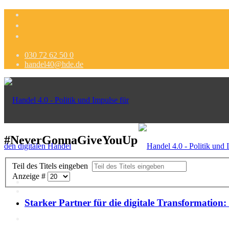
030 72 62 50 0
handel40@hde.de
#NeverGonnaGiveYouUp
Teil des Titels eingeben
Anzeige #
Starker Partner für die digitale Transformation:
Politik