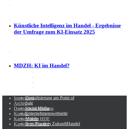
Politik
Künstliche Intelligenz im Handel - Ergebnisse
der Umfrage zum KI-Einsatz 2025
Marktdaten
Digitales 1x1
MDZH: KI im Handel?
IT-Sicherheit
Cyber-Sicherheit im Handel
Tipps und Infomaterial
Allianz für Cyber-Sicherheit
IT-Grundschutzprofil
E-Commerce
Digitalisierung am Point of
Impressum
Sale
Archiv
Social Media
Datenschutzerklärung
Unternehmenswebseite
Kontakt
Mobile
Karriere beim HDE
Best-Practices ZukunftHandel
Karriere im Handel