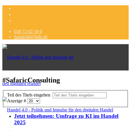
030 72 62 50 0
handel40@hde.de
#SafaricConsulting
Teil des Titels eingeben
Anzeige #
Jetzt teilnehmen: Umfrage zu KI im Handel
2025