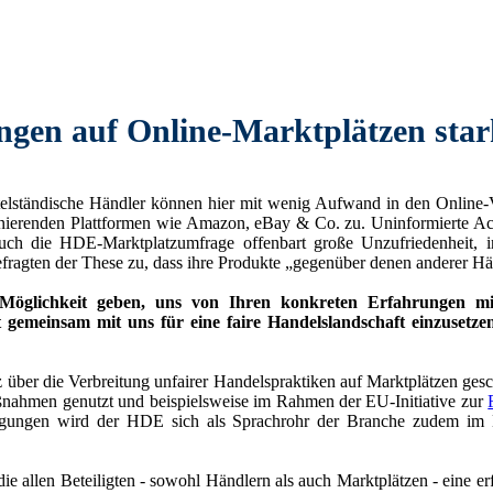
ungen auf Online-Marktplätzen star
elständische Händler können hier mit wenig Aufwand in den Online-Ver
inierenden Plattformen wie Amazon, eBay & Co. zu. Uninformierte Ac
uch die HDE-Marktplatzumfrage offenbart große Unzufriedenheit, i
efragten der These zu, dass ihre Produkte „gegenüber denen anderer 
glichkeit geben, uns von Ihren konkreten Erfahrungen mit u
t gemeinsam mit uns für eine faire Handelslandschaft einzuset
z über die Verbreitung unfairer Handelspraktiken auf Marktplätzen ge
aßnahmen genutzt und beispielsweise im Rahmen der EU-Initiative zur
teiligungen wird der HDE sich als Sprachrohr der Branche zudem im 
die allen Beteiligten - sowohl Händlern als auch Marktplätzen - eine 