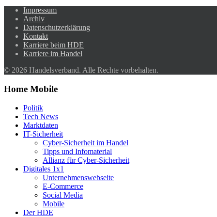
Impressum
Archiv
Datenschutzerklärung
Kontakt
Karriere beim HDE
Karriere im Handel
© 2026 Handelsverband. Alle Rechte vorbehalten.
Home Mobile
Politik
Tech News
Marktdaten
IT-Sicherheit
Cyber-Sicherheit im Handel
Tipps und Infomaterial
Allianz für Cyber-Sicherheit
Digitales 1x1
Unternehmenswebseite
E-Commerce
Social Media
Mobile
Der HDE