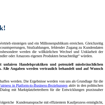
k!
trieb einsteigen und ein Millionenpublikum erreichen. Gleichzeitig
countsperrungen, Strafzahlungen, fehlender Zugang zu Kundendaten
nsbesondere werden die willkürlichen Wechsel und Unklarheit der
Händler oder Amazons eigenen Produkten benachteiligt“ würden.
nfairen Handelspraktiken und potenziell missbräuchlichen
zen. Alle Angaben werden vertraulich behandelt und auf Wunsch
schaffen werden. Die Ergebnisse werden von uns als Grundlage für die
Fairness in Platform-to-Business-Beziehungen
aktiv in den politischen
Dialog mit Marktplatzbetreibern für die Entwicklungen praxisnaher
erfolgreiche Kundenansprache mit effizientem Kaufprozess ermöglicht,