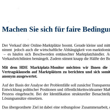
Marktdaten
Digitales 1x1
Machen Sie sich für faire Beding
IT-Sicherheit
Cyber-Sicherheit im Handel
Tipps und Infomaterial
Der Verkauf über Online-Marktplätze boomt. Gerade kleine und mitt
Allianz für Cyber-Sicherheit
nimmt jedoch auch die wirtschaftliche Abhängigkeit von marktdom
IT-Grundschutzprofil
– es häufen sich Beschwerden enttäuschter Marktplatzhändler. A
E-Commerce
Verkaufsrichtlinien bemängelt. Zudem stimmt knapp die Hälfte der B
Digitalisierung am Point of
Sale
Mit dem HDE Marktplatz-Monitor möchten wir Ihnen die Mö
Social Media
Vertragsklauseln auf Marktplätzen zu berichten und sich somi
Unternehmenswebseite
anonym ausgewertet.
Mobile
Best-Practices ZukunftHandel
Auf der Basis der Analyse der Problemfälle soll zunächst Transparen
Entwicklung politischer Positionen und öffentlichkeitswirksamer M
Prozess eingebracht. Bei der Identifikation struktureller Benach
KI
Lösungsansätze einsetzen.
Das übergeordnete Ziel ist dabei eine reibungslose Zusammenarbeit, 
Deep Dive Künstliche