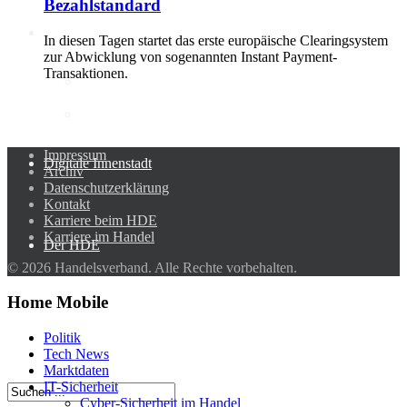
Bezahlstandard
KI
In diesen Tagen startet das erste europäische Clearingsystem
zur Abwicklung von sogenannten Instant Payment-
Transaktionen.
Deep Dive Künstliche
Intelligenz
KI-Kompetenzen
Impressum
Digitale Innenstadt
Archiv
Datenschutzerklärung
Kontakt
Karriere beim HDE
Karriere im Handel
Der HDE
© 2026 Handelsverband. Alle Rechte vorbehalten.
Home Mobile
Politik
Tech News
Marktdaten
IT-Sicherheit
Cyber-Sicherheit im Handel