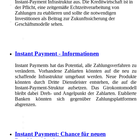
Instant-Payment Infrastruktur aus. Die Kreditwirtschaft ist in
der Pflicht, eine zeitgemäße Echtzeitverarbeitung von
Zahlungen zu etablieren und sollte die notwendigen
Investitionen als Beitrag zur Zukunftssicherung der
Politik
Geschäftsmodelle sehen.
Marktdaten
Instant Payment - Informationen
Digitales 1x1
Instant Payments hat das Potential, alle Zahlungsverfahren zu
verändern. Vorhandene Zahlarten könnten auf die neu zu
IT-Sicherheit
schaffende Infrastruktur umgebaut werden. Neue Produkte
Cyber-Sicherheit im Handel
könnten durch Dritte Dienstleister entstehen, die auf die
Tipps und Infomaterial
Instant-Payment-Struktur aufsetzen. Das Girokontomodell
Allianz für Cyber-Sicherheit
bleibt dabei Dreh- und Angelpunkt der Zahlarten. Etablierte
IT-Grundschutzprofil
Banken könnten sich gegenüber Zahlungsplattformen
E-Commerce
abgrenzen.
Digitalisierung am Point of
Sale
Social Media
Unternehmenswebseite
Mobile
Instant Payment: Chance für neuen
Best-Practices ZukunftHandel