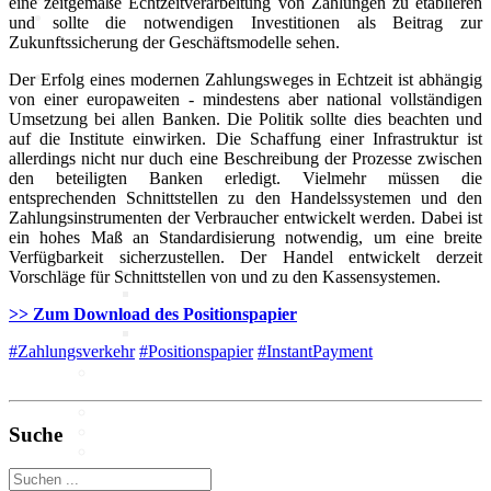
eine zeitgemäße Echtzeitverarbeitung von Zahlungen zu etablieren
und sollte die notwendigen Investitionen als Beitrag zur
Zukunftssicherung der Geschäftsmodelle sehen.
Politik
Der Erfolg eines modernen Zahlungsweges in Echtzeit ist abhängig
von einer europaweiten - mindestens aber national vollständigen
Umsetzung bei allen Banken. Die Politik sollte dies beachten und
Marktdaten
auf die Institute einwirken. Die Schaffung einer Infrastruktur ist
allerdings nicht nur duch eine Beschreibung der Prozesse zwischen
den beteiligten Banken erledigt. Vielmehr müssen die
Digitales 1x1
entsprechenden Schnittstellen zu den Handelssystemen und den
Zahlungsinstrumenten der Verbraucher entwickelt werden. Dabei ist
ein hohes Maß an Standardisierung notwendig, um eine breite
IT-Sicherheit
Verfügbarkeit sicherzustellen. Der Handel entwickelt derzeit
Cyber-Sicherheit im Handel
Vorschläge für Schnittstellen von und zu den Kassensystemen.
Tipps und Infomaterial
Allianz für Cyber-Sicherheit
>> Zum Download des Positionspapier
IT-Grundschutzprofil
#Zahlungsverkehr
#Positionspapier
#InstantPayment
E-Commerce
Digitalisierung am Point of
Sale
Social Media
Unternehmenswebseite
Suche
Mobile
Best-Practices ZukunftHandel