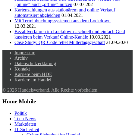
„online“ auch „offline“ nutzen
07.07.2021
Kartenzahlungen aus stationärem und online Verkauf
automatisiert abgleichen
01.04.2021
Mit Terminbuchungssystemen aus dem Lockdown
12.03.2021
Bezahlverfahren im Lockdown - schnell und einfach Geld
kassieren beim Verkauf Online-Kanäle
10.03.2021
Case Study: QR-Code rettet Muttertagsgeschäft
21.09.2020
Impressum
Archiv
Datenschutzerklärung
Kontakt
Karriere beim HDE
Karriere im Handel
© 2026 Handelsverband. Alle Rechte vorbehalten.
Home Mobile
Politik
Tech News
Marktdaten
IT-Sicherheit
Cyber-Sicherheit im Handel