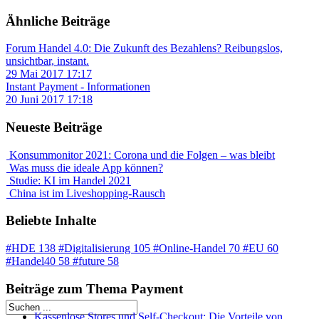
Ähnliche Beiträge
KI
Forum Handel 4.0: Die Zukunft des Bezahlens? Reibungslos,
unsichtbar, instant.
Deep Dive Künstliche
29 Mai 2017 17:17
Intelligenz
Instant Payment - Informationen
KI-Kompetenzen
20 Juni 2017 17:18
Neueste Beiträge
Digitale Innenstadt
Konsummonitor 2021: Corona und die Folgen – was bleibt
Was muss die ideale App können?
Studie: KI im Handel 2021
Der HDE
China ist im Liveshopping-Rausch
Beliebte Inhalte
#HDE
138
#Digitalisierung
105
#Online-Handel
70
#EU
60
#Handel40
58
#future
58
Beiträge zum Thema Payment
Kassenlose Stores und Self-Checkout: Die Vorteile von