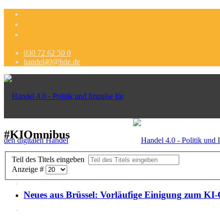
030 72 62 50 0
handel40@hde.de
#KIOmnibus
Teil des Titels eingeben
Anzeige #
Neues aus Brüssel: Vorläufige Einigung zum KI-
Politik