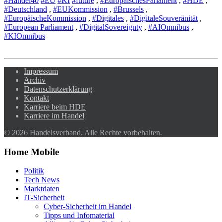
#Handel40
#EU
#KI
#future
,
#EuropäischesParlament
,
#HDE
,
#Deutschland
,
#EUKommission
,
#Brussels
,
#EuropäischeKommission
,
#Digitales
,
#DigitaleSouveränität
,
#European Parliament
,
#DigitalSovereignty
,
#AIOmnibus
,
#KIOmnibus
Impressum
Archiv
Datenschutzerklärung
Kontakt
Karriere beim HDE
Karriere im Handel
© 2026 Handelsverband. Alle Rechte vorbehalten.
Home Mobile
Politik
Tech News
Marktdaten
IT-Sicherheit
Cyber-Sicherheit im Handel
Tipps und Infomaterial