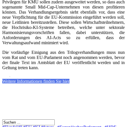
Privilegen für KMU sollen zudem ausgeweitet werden, so dass auch
sogenannte Small Mid-Cap-Unternehmen von diesen profitieren
KI
können. Das Verhandlungsergebnis sieht ebenfalls vor, dass eine
neue Verpflichtung für die EU-Kommission eingeführt werden soll,
neue Leitlinien bereitzustellen. Diese sollen Wirtschaftsteilnehmern,
Deep Dive Künstliche
die Hochrisiko-KI-Systeme betreiben, welche unter sektorale
Intelligenz
Harmonisierungsvorschriften fallen, dabei unterstützen, die
KI-Kompetenzen
Anforderungen des AI-Acts so zu erfüllen, dass der
Verwaltungsaufwand minimiert wird.
Digitale Innenstadt
Die vorläufige Einigung aus den Trilogverhandlungen muss nun
vom Rat und vom EU-Parlament noch angenommen werden, bevor
der finale Text im Amtsblatt der EU veröffentlicht werden und in
Geltung treten kann.
Der HDE
Weitere Informationen finden Sie hier