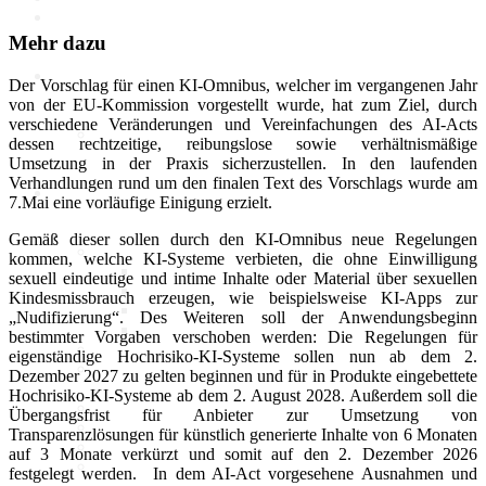
Mehr dazu
Politik
Der Vorschlag für einen KI-Omnibus, welcher im vergangenen Jahr
von der EU-Kommission vorgestellt wurde, hat zum Ziel, durch
verschiedene Veränderungen und Vereinfachungen des AI-Acts
Marktdaten
dessen rechtzeitige, reibungslose sowie verhältnismäßige
Umsetzung in der Praxis sicherzustellen. In den laufenden
Verhandlungen rund um den finalen Text des Vorschlags wurde am
Digitales 1x1
7.Mai eine vorläufige Einigung erzielt.
Gemäß dieser sollen durch den KI-Omnibus neue Regelungen
IT-Sicherheit
kommen, welche KI-Systeme verbieten, die ohne Einwilligung
Cyber-Sicherheit im Handel
sexuell eindeutige und intime Inhalte oder Material über sexuellen
Tipps und Infomaterial
Kindesmissbrauch erzeugen, wie beispielsweise KI-Apps zur
Allianz für Cyber-Sicherheit
„Nudifizierung“. Des Weiteren soll der Anwendungsbeginn
IT-Grundschutzprofil
bestimmter Vorgaben verschoben werden: Die Regelungen für
E-Commerce
eigenständige Hochrisiko-KI-Systeme sollen nun ab dem 2.
Digitalisierung am Point of
Dezember 2027 zu gelten beginnen und für in Produkte eingebettete
Sale
Hochrisiko-KI-Systeme ab dem 2. August 2028. Außerdem soll die
Social Media
Übergangsfrist für Anbieter zur Umsetzung von
Unternehmenswebseite
Transparenzlösungen für künstlich generierte Inhalte von 6 Monaten
Mobile
auf 3 Monate verkürzt und somit auf den 2. Dezember 2026
Best-Practices ZukunftHandel
festgelegt werden. In dem AI-Act vorgesehene Ausnahmen und