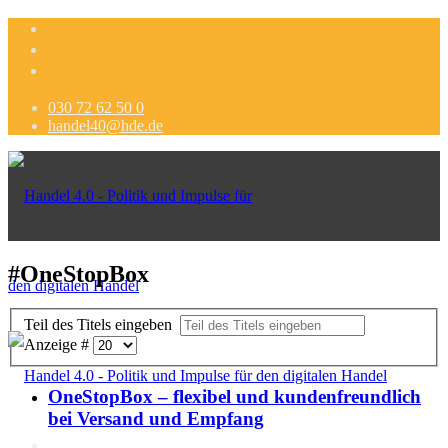
030 72 62 50 0
handel40@hde.de
#OneStopBox
Teil des Titels eingeben
Anzeige #
OneStopBox – flexibel und kundenfreundlich
bei Versand und Empfang