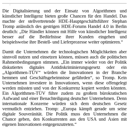
Die Digitalisierung und der Einsatz von Algorithmen und
künstlicher Intelligenz bieten große Chancen für den Handel. Das
Politik
machte der stellvertretende HDE-Hauptgeschäftsführer Stephan
Tromp anlässlich des gestrigen HDE-Forums Handel 4.0 in Berlin
deutlich: „Die Händler können mit Hilfe von künstlicher Intelligenz
Marktdaten
besser auf die Bedürfnisse ihrer Kunden eingehen und
beispielsweise ihre Bestell- und Lieferprozesse weiter optimieren.“
Digitales 1x1
Damit die Unternehmen die technologischen Möglichkeiten aber
sinnvoll nutzen und einsetzen können, müssen auch die politischen
Rahmenbedingungen stimmen. „Ein immer wieder von der Politik
IT-Sicherheit
diskutiertes digitales Antidiskriminierungsgesetz oder ein
Cyber-Sicherheit im Handel
„Algorithmen-TÜV“ würden die Innovationen in der Branche
Tipps und Infomaterial
hemmen und Geschäftsgeheimnisse gefährden“, so Tromp. Kein
Allianz für Cyber-Sicherheit
Unternehmen investiere in Innovationen, wenn diese offengelegt
IT-Grundschutzprofil
werden müssten und von der Konkurrenz kopiert werden könnten.
E-Commerce
Ein Algorithmen-TÜV führe zudem zu großem bürokratischen
Digitalisierung am Point of
Aufwand und einer Benachteiligung deutscher Unternehmen. Denn
Sale
internationale Konzerne würden sich dem deutschen Gesetz
Social Media
vermutlich entziehen. Tromp: „Europa kämpft gerade um seine
Unternehmenswebseite
digitale Souveränität. Die Politik muss den Unternehmen die
Mobile
Chance geben, den Konkurrenten aus den USA und Asien mit
Best-Practices ZukunftHandel
eigenen Innovationen entgegenzutreten.“