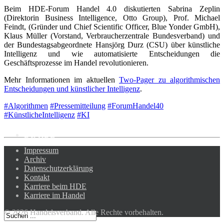
Beim HDE-Forum Handel 4.0 diskutierten Sabrina Zeplin
(Direktorin Business Intelligence, Otto Group), Prof. Michael
KI
Feindt, (Gründer und Chief Scientific Officer, Blue Yonder GmbH),
Klaus Müller (Vorstand, Verbraucherzentrale Bundesverband) und
der Bundestagsabgeordnete Hansjörg Durz (CSU) über künstliche
Deep Dive Künstliche
Intelligenz und wie automatisierte Entscheidungen die
Intelligenz
Geschäftsprozesse im Handel revolutionieren.
KI-Kompetenzen
Mehr Informationen im aktuellen
Two-Pager zu algorithmischen
Entscheidungen und künstlicher Intelligenz
.
Digitale Innenstadt
#Algorithmen
#Pressemitteilung
#ForumHandel40
#KünstlicheIntelligenz
#KI
Der HDE
Impressum
Archiv
Datenschutzerklärung
Kontakt
Karriere beim HDE
Karriere im Handel
© 2026 Handelsverband. Alle Rechte vorbehalten.