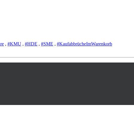
ure
,
#KMU
,
#HDE
,
#SME
,
#KaufabbrücheImWarenkorb