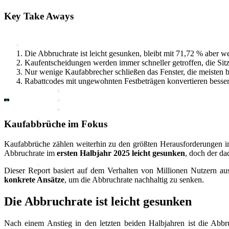
Key Take Aways
Marktdaten
Digitales 1x1
Die Abbruchrate ist leicht gesunken, bleibt mit 71,72 % aber 
Kaufentscheidungen werden immer schneller getroffen, die Sit
Nur wenige Kaufabbrecher schließen das Fenster, die meisten br
IT-Sicherheit
Rabattcodes mit ungewohnten Festbeträgen konvertieren besser 
Cyber-Sicherheit im Handel
Tipps und Infomaterial
Allianz für Cyber-Sicherheit
IT-Grundschutzprofil
E-Commerce
Kaufabbrüche im Fokus
Digitalisierung am Point of
Sale
Kaufabbrüche zählen weiterhin zu den größten Herausforderungen im
Social Media
Abbruchrate im
ersten Halbjahr 2025 leicht gesunken
, doch der d
Unternehmenswebseite
Mobile
Dieser Report basiert auf dem Verhalten von Millionen Nutzern au
Best-Practices ZukunftHandel
konkrete Ansätze
, um die Abbruchrate nachhaltig zu senken.
Die Abbruchrate ist leicht gesunken
KI
Nach einem Anstieg in den letzten beiden Halbjahren ist die Abbr
Deep Dive Künstliche