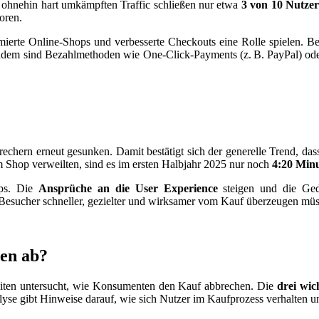
ohnehin hart umkämpften Traffic schließen nur etwa
3 von 10 Nutze
oren.
imierte Online-Shops und verbesserte Checkouts eine Rolle spielen. B
dem sind Bezahlmethoden wie One-Click-Payments (z. B. PayPal) ode
echern erneut gesunken. Damit bestätigt sich der generelle Trend, d
 Shop verweilten, sind es im ersten Halbjahr 2025 nur noch
4:20 Min
ops. Die
Ansprüche an die User Experience
steigen und die Ged
e Besucher schneller, gezielter und wirksamer vom Kauf überzeugen müs
ten ab?
iten untersucht, wie Konsumenten den Kauf abbrechen. Die
drei wic
lyse gibt Hinweise darauf, wie sich Nutzer im Kaufprozess verhalten