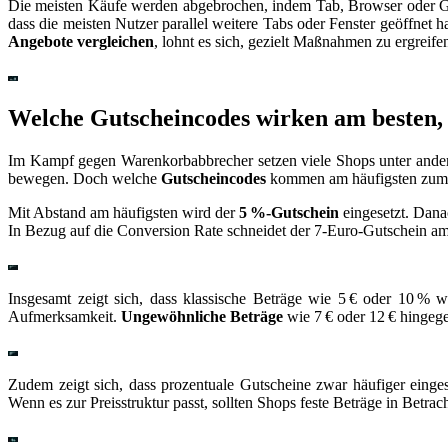
Die meisten Käufe werden abgebrochen, indem Tab, Browser oder Gerä
dass die meisten Nutzer parallel weitere Tabs oder Fenster geöffnet 
Angebote vergleichen
, lohnt es sich, gezielt Maßnahmen zu ergreif
Welche Gutscheincodes wirken am besten
Im Kampf gegen Warenkorbabbrecher setzen viele Shops unter andere
bewegen. Doch welche
Gutscheincodes
kommen am häufigsten zum E
Mit Abstand am häufigsten wird der
5 %-Gutschein
eingesetzt. Danac
In Bezug auf die Conversion Rate schneidet der 7-Euro-Gutschein am
Insgesamt zeigt sich, dass klassische Beträge wie 5 € oder 10 
Aufmerksamkeit.
Ungewöhnliche Beträge
wie 7 € oder 12 € hingege
Zudem zeigt sich, dass prozentuale Gutscheine zwar häufiger einges
Wenn es zur Preisstruktur passt, sollten Shops feste Beträge in Betrac