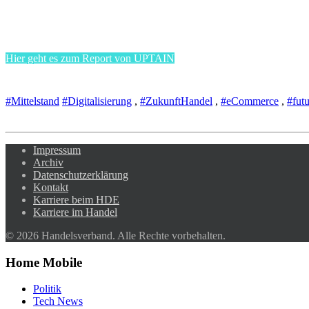
Hier geht es zum Report von UPTAIN
#Mittelstand
#Digitalisierung
,
#ZukunftHandel
,
#eCommerce
,
#fut
Impressum
Archiv
Datenschutzerklärung
Kontakt
Karriere beim HDE
Karriere im Handel
© 2026 Handelsverband. Alle Rechte vorbehalten.
Home Mobile
Politik
Tech News