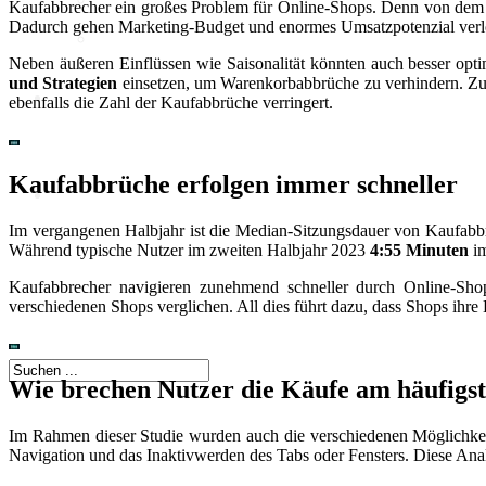
Kaufabbrecher ein großes Problem für Online-Shops. Denn von dem 
Intelligenz
Dadurch gehen Marketing-Budget und enormes Umsatzpotenzial verl
KI-Kompetenzen
Neben äußeren Einflüssen wie Saisonalität könnten auch besser opt
und Strategien
einsetzen, um Warenkorbabbrüche zu verhindern. Zu
Digitale Innenstadt
ebenfalls die Zahl der Kaufabbrüche verringert.
Kaufabbrüche erfolgen immer schneller
Der HDE
Im vergangenen Halbjahr ist die Median-Sitzungsdauer von Kaufabbr
Während typische Nutzer im zweiten Halbjahr 2023
4:55 Minuten
im
Kaufabbrecher navigieren zunehmend schneller durch Online-Sh
verschiedenen Shops verglichen. All dies führt dazu, dass Shops ihr
Wie brechen Nutzer die Käufe am häufigs
Im Rahmen dieser Studie wurden auch die verschiedenen Möglichke
Navigation und das Inaktivwerden des Tabs oder Fensters. Diese Ana