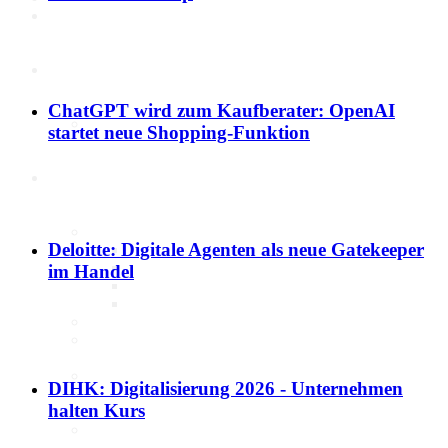
Politik
ChatGPT wird zum Kaufberater: OpenAI
Marktdaten
startet neue Shopping-Funktion
Digitales 1x1
IT-Sicherheit
Deloitte: Digitale Agenten als neue Gatekeeper
Cyber-Sicherheit im Handel
Tipps und Infomaterial
im Handel
Allianz für Cyber-Sicherheit
IT-Grundschutzprofil
E-Commerce
Digitalisierung am Point of
Sale
Social Media
DIHK: Digitalisierung 2026 - Unternehmen
Unternehmenswebseite
halten Kurs
Mobile
Best-Practices ZukunftHandel