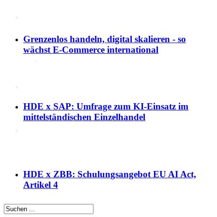
KI
Grenzenlos handeln, digital skalieren - so
Deep Dive Künstliche
wächst E-Commerce international
Intelligenz
KI-Kompetenzen
Digitale Innenstadt
HDE x SAP: Umfrage zum KI-Einsatz im
mittelständischen Einzelhandel
Der HDE
HDE x ZBB: Schulungsangebot EU AI Act,
Artikel 4