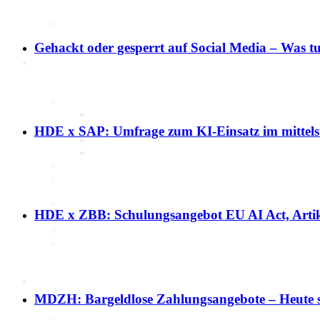
Marktdaten
Gehackt oder gesperrt auf Social Media – Was t
Digitales 1x1
IT-Sicherheit
Cyber-Sicherheit im Handel
Tipps und Infomaterial
HDE x SAP: Umfrage zum KI-Einsatz im mittels
Allianz für Cyber-Sicherheit
IT-Grundschutzprofil
E-Commerce
Digitalisierung am Point of
Sale
Social Media
HDE x ZBB: Schulungsangebot EU AI Act, Artik
Unternehmenswebseite
Mobile
Best-Practices ZukunftHandel
KI
MDZH: Bargeldlose Zahlungsangebote – Heute s
Deep Dive Künstliche