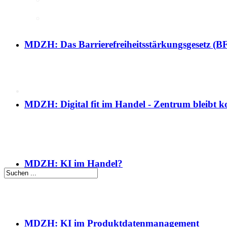
Intelligenz
KI-Kompetenzen
MDZH: Das Barrierefreiheitsstärkungsgesetz (BF
Digitale Innenstadt
Der HDE
MDZH: Digital fit im Handel - Zentrum bleibt kos
MDZH: KI im Handel?
MDZH: KI im Produktdatenmanagement