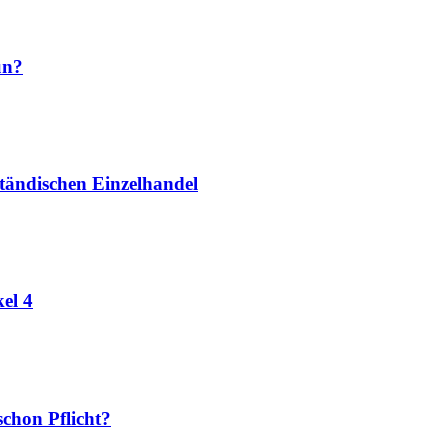
un?
tändischen Einzelhandel
el 4
chon Pflicht?