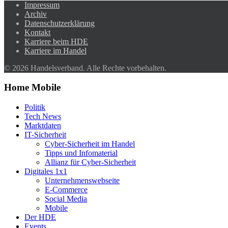
Impressum
Archiv
Datenschutzerklärung
Kontakt
Karriere beim HDE
Karriere im Handel
© 2026 Handelsverband. Alle Rechte vorbehalten.
Home Mobile
Politik
Tech News
Marktdaten
IT-Sicherheit
Cyber-Sicherheit im Handel
Tipps und Infomaterial
Allianz für Cyber-Sicherheit
Digitales 1x1
Unternehmenswebseite
E-Commerce
Social Media
Mobile
Der HDE
Events