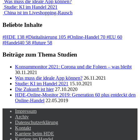
Was muss die ideale App können?
Studie: KI im Handel 2021
China ist im Liveshopping-Rausch
Beliebte Inhalte
#HDE
138
#Digitalisierung
105
#Online-Handel
70
#EU
60
#Handel40
58
#future
58
Beiträge zum Thema Studien
Konsummonitor 2021: Corona und die Folgen – was bleibt
30.11.2021
Was muss die ideale App können?
26.11.2021
Studie: KI im Handel 2021
15.10.2021
Die Zukunft ist hier
27.10.2020
HDE-Online-Monitor 2019: Generation 60 plus entdeckt den
Online-Handel
22.05.2019
Impressum
Archiv
Datenschutzerklärung
Kontakt
Karriere beim HDE
Karriere im Handel