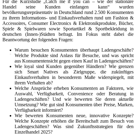
Für die Kurzstudie „Catch me if you can – wie der stationäre
Handel seine Kunden einfangen kann“ wurden
bevölkerungsrepräsentativ in Deutschland rund 2.500 Konsumenten
zu ihrem Informations- und Einkaufsverhalten rund um Fashion &
Politik
Accessoires, Consumer Electronics & Elektronikprodukte, Bücher,
Spiele & Spielwaren sowie Sportartikel & Sportbekleidung in
deutschen (Innen-)Städten befragt. Im Fokus steht dabei die
Marktdaten
Beantwortung der folgenden Fragen:
Warum besuchen Konsumenten überhaupt Ladengeschäfte?
Digitales 1x1
Welche Produkte sind Anlass für Besuche, und was spricht
aus Konsumentensicht gegen einen Kauf in Ladengeschäften?
Wie loyal sind Kunden gegenüber Händlern? Wie grenzen
IT-Sicherheit
sich Smart Natives als Zielgruppe, die zukünftiges
Cyber-Sicherheit im Handel
Einkaufsverhalten in besonderem Maße widerspiegelt, mit
Tipps und Infomaterial
ihrem Verhalten ab?
Allianz für Cyber-Sicherheit
Welche Ansprüche erheben Konsumenten an Faktoren, wie
IT-Grundschutzprofil
Auswahl, Verfügbarkeit, Convenience oder Beratung in
E-Commerce
Ladengeschäften? Und wie bewerten Sie deren aktuelle
Digitalisierung am Point of
Umsetzung? Wie gut sind Konsumenten über Preise, Marken,
Sale
Verfügbarkeit informiert?
Social Media
Wie bewerten Konsumenten neue, innovative Konzepte?
Unternehmenswebseite
Welche Konzepte erhöhen die Bereitschaft zum Besuch von
Mobile
Ladengeschäften? Was sind Zukunftsstrategien für den
Best-Practices ZukunftHandel
Einzelhandel 2025?