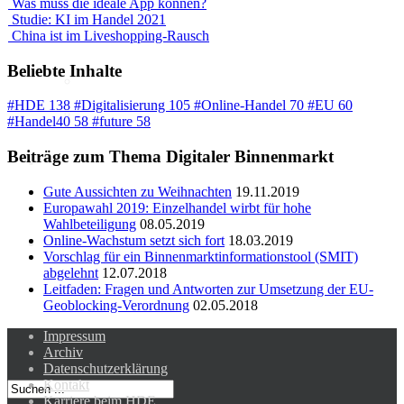
Was muss die ideale App können?
Studie: KI im Handel 2021
KI
China ist im Liveshopping-Rausch
Beliebte Inhalte
Deep Dive Künstliche
Intelligenz
#HDE
138
#Digitalisierung
105
#Online-Handel
70
#EU
60
KI-Kompetenzen
#Handel40
58
#future
58
Beiträge zum Thema Digitaler Binnenmarkt
Digitale Innenstadt
Gute Aussichten zu Weihnachten
19.11.2019
Europawahl 2019: Einzelhandel wirbt für hohe
Wahlbeteiligung
08.05.2019
Online-Wachstum setzt sich fort
18.03.2019
Der HDE
Vorschlag für ein Binnenmarktinformationstool (SMIT)
abgelehnt
12.07.2018
Leitfaden: Fragen und Antworten zur Umsetzung der EU-
Geoblocking-Verordnung
02.05.2018
Impressum
Archiv
Datenschutzerklärung
Kontakt
Karriere beim HDE