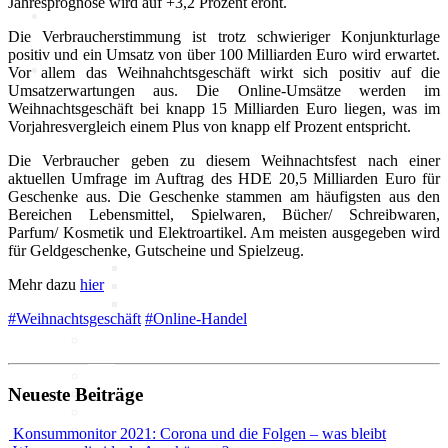
Jahresprognose wird auf +3,2 Prozent eröht.
Die Verbraucherstimmung ist trotz schwieriger Konjunkturlage
positiv und ein Umsatz von über 100 Milliarden Euro wird erwartet.
Politik
Vor allem das Weihnahchtsgeschäft wirkt sich positiv auf die
Umsatzerwartungen aus. Die Online-Umsätze werden im
Weihnachtsgeschäft bei knapp 15 Milliarden Euro liegen, was im
Marktdaten
Vorjahresvergleich einem Plus von knapp elf Prozent entspricht.
Die Verbraucher geben zu diesem Weihnachtsfest nach einer
Digitales 1x1
aktuellen Umfrage im Auftrag des HDE 20,5 Milliarden Euro für
Geschenke aus. Die Geschenke stammen am häufigsten aus den
Bereichen Lebensmittel, Spielwaren, Bücher/ Schreibwaren,
IT-Sicherheit
Parfum/ Kosmetik und Elektroartikel. Am meisten ausgegeben wird
Cyber-Sicherheit im Handel
für Geldgeschenke, Gutscheine und Spielzeug.
Tipps und Infomaterial
Mehr dazu
hier
Allianz für Cyber-Sicherheit
IT-Grundschutzprofil
#Weihnachtsgeschäft
#Online-Handel
E-Commerce
Digitalisierung am Point of
Sale
Social Media
Neueste Beiträge
Unternehmenswebseite
Mobile
Best-Practices ZukunftHandel
Konsummonitor 2021: Corona und die Folgen – was bleibt