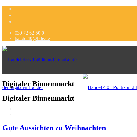
030 72 62 50 0
handel40@hde.de
Digitaler Binnenmarkt
Digitaler Binnenmarkt
Gute Aussichten zu Weihnachten
Politik