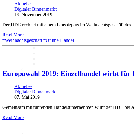
Aktuelles
Digitaler Binnenmarkt
Marktdaten
19. November 2019
Der HDE rechnet mit einem Umsatzplus im Weihnachtsgeschäft des Ei
Digitales 1x1
Read More
#Weihnachtsgeschäft
#Online-Handel
IT-Sicherheit
Cyber-Sicherheit im Handel
Tipps und Infomaterial
Allianz für Cyber-Sicherheit
IT-Grundschutzprofil
E-Commerce
Europawahl 2019: Einzelhandel wirbt für 
Digitalisierung am Point of
Sale
Social Media
Aktuelles
Unternehmenswebseite
Digitaler Binnenmarkt
Mobile
07. Mai 2019
Best-Practices ZukunftHandel
Gemeinsam mit führenden Handelsunternehmen wirbt der HDE bei sei
Read More
KI
Deep Dive Künstliche