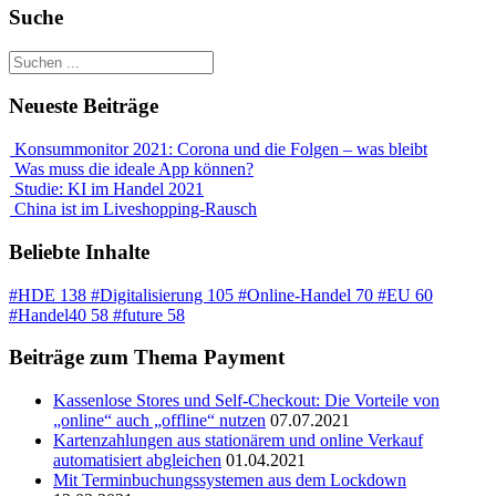
Suche
Neueste Beiträge
Konsummonitor 2021: Corona und die Folgen – was bleibt
Was muss die ideale App können?
Studie: KI im Handel 2021
China ist im Liveshopping-Rausch
Beliebte Inhalte
#HDE
138
#Digitalisierung
105
#Online-Handel
70
#EU
60
#Handel40
58
#future
58
Beiträge zum Thema Payment
Kassenlose Stores und Self-Checkout: Die Vorteile von
„online“ auch „offline“ nutzen
07.07.2021
Kartenzahlungen aus stationärem und online Verkauf
automatisiert abgleichen
01.04.2021
Mit Terminbuchungssystemen aus dem Lockdown