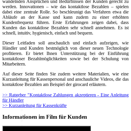
wandelnden Ansprüchen und Bedürfnissen der Kunden gerecht zu
werden. Innovationen – wie das kontaktlose Bezahlen – spielen
dabei eine zentrale Rolle. So beschleunigt das Verfahren etwa die
Abläufe an der Kasse und kann zudem zu einer erhöhten
Politik
Kundenfrequenz führen. Erste Erfahrungen zeigen dabei, dass
Kunden das kontaktlose Bezahlen sehr schnell annehmen. Es ist
schnell, intuitiv, hygienisch, einfach und bequem.
Marktdaten
Dieser Leitfaden soll anschaulich und einfach aufzeigen, wie
Händler und Kunden bestmöglich von dieser neuen Technologie
Digitales 1x1
profitieren. Er bietet Ihnen Unterstützung bei der Einführung
kontaktloser Bezahlmöglichkeiten sowie bei der Schulung von
Mitarbeitern.
IT-Sicherheit
Cyber-Sicherheit im Handel
Auf dieser Seite finden Sie zudem weitere Materialien, wie eine
Tipps und Infomaterial
Kurzanleitung für Kassenpersonal und anschauliche Videos, die das
Allianz für Cyber-Sicherheit
kontaktlose Bezahlen am Beispiel der girocard erläutern.
IT-Grundschutzprofil
E-Commerce
>> Ratgeber "Kontaktlose Zahlungen akzeptieren - Eine Anleitung
Digitalisierung am Point of
für Händler
Sale
>> Kurzanleitung für Kassenkräfte
Social Media
Unternehmenswebseite
Informationen im Film für Kunden
Mobile
Best-Practices ZukunftHandel