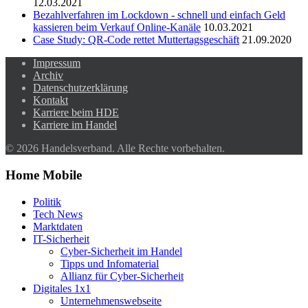
12.03.2021
Bezahlverfahren im Lockdown - schnell und einfach Geld
kassieren beim Verkauf Online-Kanäle
10.03.2021
Case Study: QR-Code rettet Muttertagsgeschäft
21.09.2020
Impressum
Archiv
Datenschutzerklärung
Kontakt
Karriere beim HDE
Karriere im Handel
© 2026 Handelsverband. Alle Rechte vorbehalten.
Home Mobile
Politik
Tech News
Marktdaten
IT-Sicherheit
Cyber-Sicherheit im Handel
Tipps und Infomaterial
Allianz für Cyber-Sicherheit
Digitales 1x1
Unternehmenswebseite