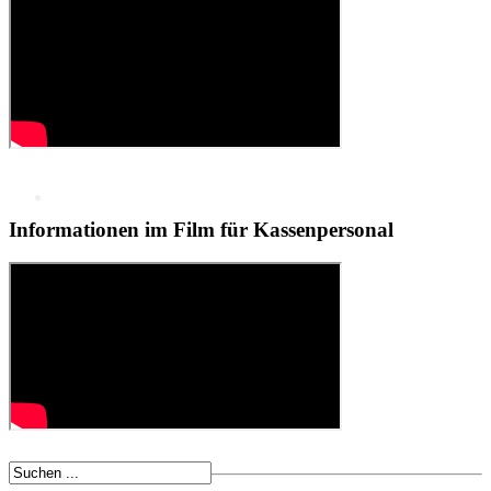
KI
Deep Dive Künstliche
Intelligenz
KI-Kompetenzen
Digitale Innenstadt
Informationen im Film für Kassenpersonal
Der HDE