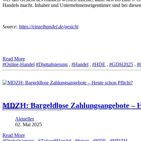
Handels macht. Inhaber und Unternehmenseigentümer sind bei diesem
Intelligenz
KI-Kompetenzen
Source:
https://einzelhandel.de/gesicht
Digitale Innenstadt
Der HDE
Read More
#Online-Handel
#Digitalisierung
,
#Handel
,
#HDE
,
#GDH2025
,
#
MDZH: Bargeldlose Zahlungsangebote – He
Aktuelles
02. Mai 2025
Read More
#Digitalisierung
,
#ZukunftHandel
,
#future
,
#HDE
,
#MDZH