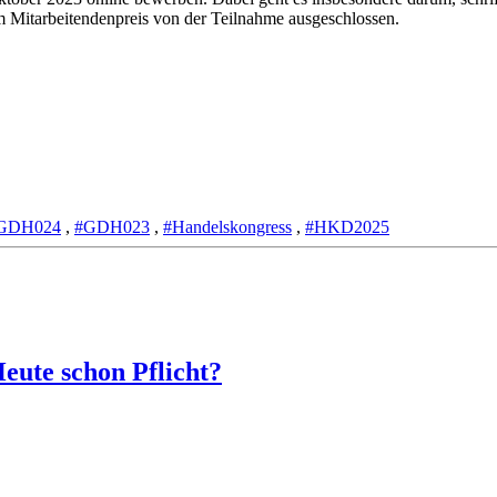
 Mitarbeitendenpreis von der Teilnahme ausgeschlossen.
GDH024
,
#GDH023
,
#Handelskongress
,
#HKD2025
ute schon Pflicht?