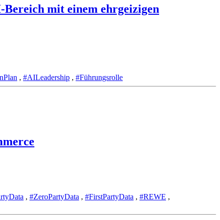
-Bereich mit einem ehrgeizigen
nPlan
,
#AILeadership
,
#Führungsrolle
ommerce
rtyData
,
#ZeroPartyData
,
#FirstPartyData
,
#REWE
,