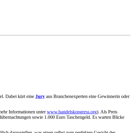
l. Dabei kürt eine
Jury
aus Branchenexperten eine Gewinnerin oder
(mehr Informationen unter
www.handelskongress.org
). Als Preis
elübernachtungen sowie 1.000 Euro Taschengeld. Es warten Blicke
ich darzustellen, was einen selbst zum perfekten Gesicht des