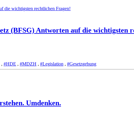
tz (BFSG) Antworten auf die wichtigsten r
,
#HDE
,
#MDZH
,
#Legislation
,
#Gesetzgebung
erstehen. Umdenken.