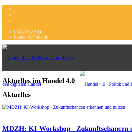
030 72 62 50 0
handel40@hde.de
Aktuelles im Handel 4.0
Aktuelles
Politik
MDZH: KI-Workshop - Zukunftschancen e