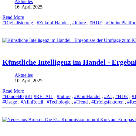
Aktuelles
16. April 2025
Read More
#Digitalisierung
,
#ZukunftHandel
,
#future
,
#HDE
,
#OnlinePlattfo
Künstliche Intelligenz im Handel - Ergeb
Aktuelles
10. April 2025
Read More
#Handel40
#KI
#RETAIL
,
#future
,
#KIimHandel
,
#AI
,
#HDE
,
#
#Usage
,
#AIinRetail
,
#Techologie
,
#Trend
,
#Erfolgsfaktoren
,
#Res