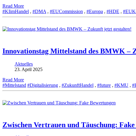
Read More
#KIimHandel
,
#DMA
,
#EUCommission
,
#Europa
,
#HDE
,
#EUKo
Innovationstag Mittelstand des BMWK – Zu
Aktuelles
23. April 2025
Read More
#Mittelstand
#Digitalisierung
,
#ZukunftHandel
,
#future
,
#KMU
,
#
Zwischen Vertrauen und Täuschung: Fake