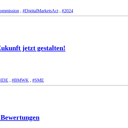
mmission
,
#DigitalMarketsAct
,
#2024
kunft jetzt gestalten!
HDE
,
#BMWK
,
#SME
 Bewertungen