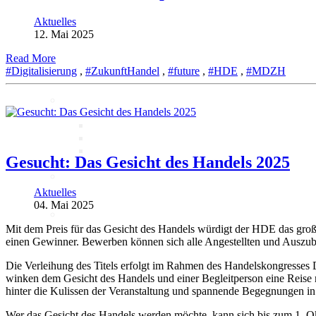
Aktuelles
Marktdaten
12. Mai 2025
Read More
Digitales 1x1
#Digitalisierung
,
#ZukunftHandel
,
#future
,
#HDE
,
#MDZH
IT-Sicherheit
Cyber-Sicherheit im Handel
Tipps und Infomaterial
Allianz für Cyber-Sicherheit
IT-Grundschutzprofil
Gesucht: Das Gesicht des Handels 2025
E-Commerce
Digitalisierung am Point of
Sale
Aktuelles
Social Media
04. Mai 2025
Unternehmenswebseite
Mobile
Mit dem Preis für das Gesicht des Handels würdigt der HDE das groß
Best-Practices ZukunftHandel
einen Gewinner. Bewerben können sich alle Angestellten und Auszubil
Die Verleihung des Titels erfolgt im Rahmen des Handelskongresses 
KI
winken dem Gesicht des Handels und einer Begleitperson eine Reise
hinter die Kulissen der Veranstaltung und spannende Begegnungen in
Wer das Gesicht des Handels werden möchte, kann sich bis zum 1. Okt
Deep Dive Künstliche