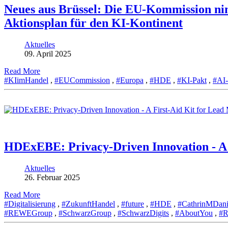
Neues aus Brüssel: Die EU-Kommission ni
Aktionsplan für den KI-Kontinent
Aktuelles
09. April 2025
Read More
#KIimHandel
,
#EUCommission
,
#Europa
,
#HDE
,
#KI-Pakt
,
#AI
HDExEBE: Privacy-Driven Innovation - A 
Aktuelles
26. Februar 2025
Read More
#Digitalisierung
,
#ZukunftHandel
,
#future
,
#HDE
,
#CathrinMDani
#REWEGroup
,
#SchwarzGroup
,
#SchwarzDigits
,
#AboutYou
,
#R