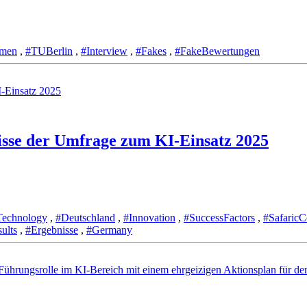
rmen
,
#TUBerlin
,
#Interview
,
#Fakes
,
#FakeBewertungen
nisse der Umfrage zum KI-Einsatz 2025
Technology
,
#Deutschland
,
#Innovation
,
#SuccessFactors
,
#SafaricC
ults
,
#Ergebnisse
,
#Germany