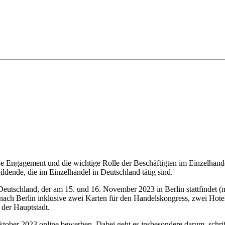
e Engagement und die wichtige Rolle der Beschäftigten im Einzelhande
dende, die im Einzelhandel in Deutschland tätig sind.
Deutschland, der am 15. und 16. November 2023 in Berlin stattfindet 
 nach Berlin inklusive zwei Karten für den Handelskongress, zwei Hot
 der Hauptstadt.
ober 2023 online bewerben. Dabei geht es insbesondere darum, schriftl