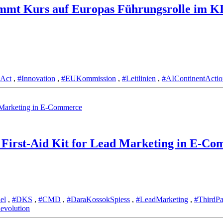
mmt Kurs auf Europas Führungsrolle im KI
-Act
,
#Innovation
,
#EUKommission
,
#Leitlinien
,
#AIContinentActio
First-Aid Kit for Lead Marketing in E-C
el
,
#DKS
,
#CMD
,
#DaraKossokSpiess
,
#LeadMarketing
,
#ThirdPa
evolution